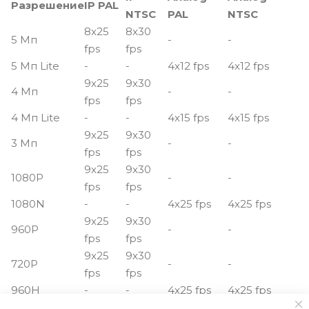
Разрешение
IP PAL
NTSC
PAL
NTSC
8x25
8x30
5 Мп
-
-
fps
fps
5 Мп Lite
-
-
4x12 fps
4x12 fps
9x25
9x30
4 Мп
-
-
fps
fps
4 Мп Lite
-
-
4x15 fps
4x15 fps
9x25
9x30
3 Мп
-
-
fps
fps
9x25
9x30
1080P
-
-
fps
fps
1080N
-
-
4x25 fps
4x25 fps
9x25
9x30
960P
-
-
fps
fps
9x25
9x30
720P
-
-
fps
fps
960H
-
-
4x25 fps
4x25 fps
9x25
9x30