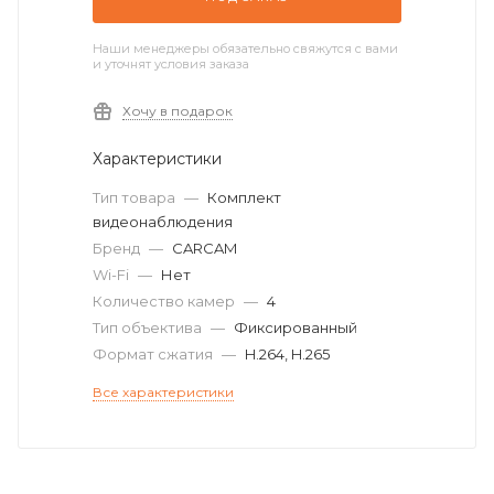
Наши менеджеры обязательно свяжутся с вами
и уточнят условия заказа
Хочу в подарок
Характеристики
Тип товара
—
Комплект
видеонаблюдения
Бренд
—
CARCAM
Wi-Fi
—
Нет
Количество камер
—
4
Тип объектива
—
Фиксированный
Формат сжатия
—
H.264, H.265
Все характеристики