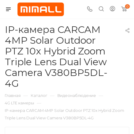
0
IP-камера CARCAM
4MP Solar Outdoor
PTZ 10x Hybrid Zoom
Triple Lens Dual View
Camera V380BP5DL-
4G
—
—
—
Главная
Каталог
Видеонаблюдение
—
4G LTE камеры
IP-камера CARCAM 4MP Solar Outdoor PTZ 10x Hybrid Zoom
Triple Lens Dual View Camera V380BP5DL-4G