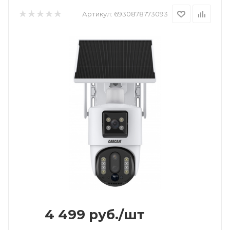
Артикул:
6930878773093
4 499
руб.
/шт