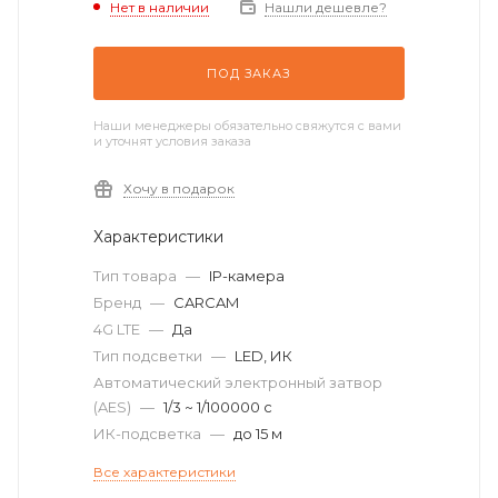
Нет в наличии
Нашли дешевле?
ПОД ЗАКАЗ
Наши менеджеры обязательно свяжутся с вами
и уточнят условия заказа
Хочу в подарок
Характеристики
Тип товара
—
IP-камера
Бренд
—
CARCAM
4G LTE
—
Да
Тип подсветки
—
LED, ИК
Автоматический электронный затвор
(AES)
—
1/3 ~ 1/100000 с
ИК-подсветка
—
до 15 м
Все характеристики