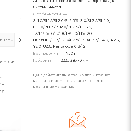
Антистатический браслет, Салфетка для
чистки, Чехол
Особенности
—
SL1.0/SL1.5/SL2.0/SL2.5/SL3.0/SL3.5/SL4.0,
PH1.0/PH1.5/PH2.0/PH2.5/ PH3.5,
T3/T4/T5/T6/T7/T8/T9/T10/T15/T20,
H0.9/H1.3/H1.5/H2.0//H2.5/H3.0/H3.5/ H4.0, ▲2.3,
ЕЛЬНО
Y2.0, U2.6, Pentalobe 0.8/1.2
Вес изделия
—
750 г
Габариты
—
222х138х70 мм
часовые
Цена действительна только для интернет-
.
магазина и может отличаться от цен в
ен
розничных магазинах
ля