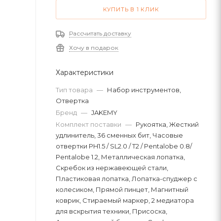
КУПИТЬ В 1 КЛИК
Рассчитать доставку
Хочу в подарок
Характеристики
Тип товара
—
Набор инструментов,
Отвертка
Бренд
—
JAKEMY
Комплект поставки
—
Рукоятка, Жесткий
удлинитель, 36 сменных бит, Часовые
отвертки PH1.5 / SL2.0 / T2 / Pentalobe 0.8/
Pentalobe 1.2, Металлическая лопатка,
Скребок из нержавеющей стали,
Пластиковая лопатка, Лопатка-спуджер с
колесиком, Прямой пинцет, Магнитный
коврик, Стираемый маркер, 2 медиатора
для вскрытия техники, Присоска,