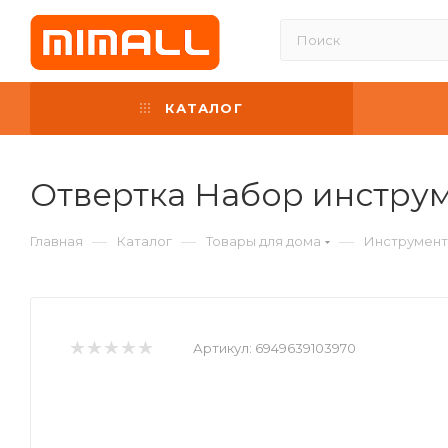
КАТАЛОГ
Отвертка Набор инструме
—
—
—
Главная
Каталог
Товары для дома
Инструмен
Артикул:
6949639103970