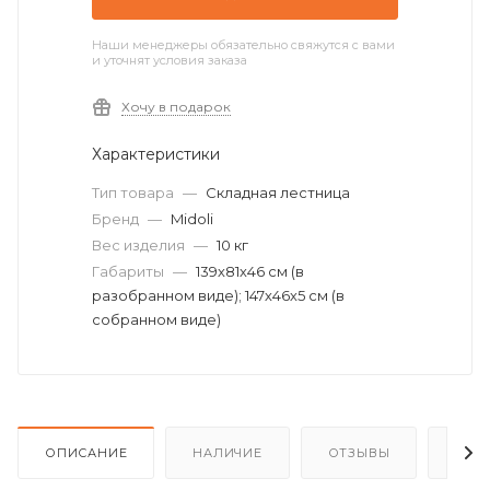
Наши менеджеры обязательно свяжутся с вами
и уточнят условия заказа
Хочу в подарок
Характеристики
Тип товара
—
Складная лестница
Бренд
—
Midoli
Вес изделия
—
10 кг
Габариты
—
139х81х46 см (в
разобранном виде); 147х46х5 см (в
собранном виде)
ОПИСАНИЕ
НАЛИЧИЕ
ОТЗЫВЫ
КАК