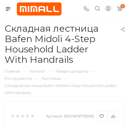
0
Складная лестница
Bafen Midoli 4-Step
Household Ladder
With Handrails
—
—
—
Главная
Каталог
Товары для дома
—
—
Инструменты
Лестницы
Складная лестница Bafen Midoli 4-Step Household Ladder
With Handrails
Артикул:
6930878778982