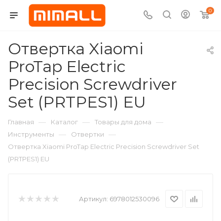
0
Отвертка Xiaomi
ProTap Electric
Precision Screwdriver
Set (PRTPES1) EU
—
—
—
Главная
Каталог
Товары для дома
—
—
Инструменты
Отвертки
Отвертка Xiaomi ProTap Electric Precision Screwdriver Set
(PRTPES1) EU
Артикул:
6978012530096