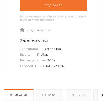
ПОД ЗАКАЗ
Наши менеджеры обязательно свяжутся с вами
и уточнят условия заказа
Хочу в подарок
Характеристики
Тип товара
—
Отвертка
Бренд
—
ProTap
Вес изделия
—
300 г
Габариты
—
194х80х28 мм
ОПИСАНИЕ
НАЛИЧИЕ
ОТЗЫВЫ
КАК