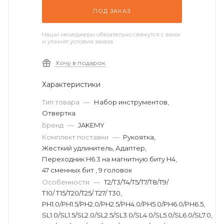
ПОД ЗАКАЗ
Наши менеджеры обязательно свяжутся с вами
и уточнят условия заказа
Хочу в подарок
Характеристики
Тип товара
—
Набор инструментов,
Отвертка
Бренд
—
JAKEMY
Комплект поставки
—
Рукоятка,
Жесткий удлинитель, Адаптер,
Переходник H6.3 на магнитную биту H4,
47 сменных бит , 9 головок
Особенности
—
T2/T3/T4/T5/T7/T8/T9/
T10/ T15/T20/T25/ T27/ T30,
PH1.0/PH1.5/PH2.0/PH2.5/PH4.0/PH5.0/PH6.0/PH6.5,
SL1.0/SL1.5/SL2.0/SL2.5/SL3.0/SL4.0/SL5.0/SL6.0/SL7.0,