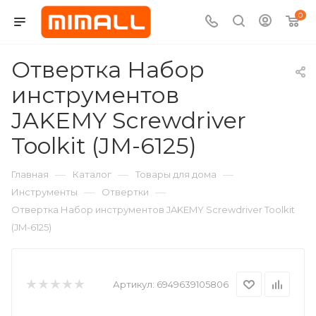
0
Отвертка Набор
инструментов
JAKEMY Screwdriver
Toolkit (JM-6125)
—
—
—
Главная
Каталог
Товары для дома
—
—
Инструменты
Отвертки
Отвертка Набор инструментов JAKEMY Screwdriver Toolkit
(JM-6125)
Артикул:
6949639105806