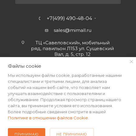
+7(499) 490-48-04
sales@mimall.ru
ТЦ «Савеловский», мобильный
ряд, павильон Л153 ул. Сущевский
Вал, д. 5, стр. 12
Файлы cookie
Мы используем файлы cookie, разработанные нашими
специалистами и третьими лицами, для анализа
событий на нашем веб-сайте, что позволяет нам
улучшать взаимодействие с пользователями и
обслуживание. Продолжая просмотр страниц нашего
сайта, вы принимаете условия его использования.
Более подробные сведения смотрите в нашей
Политике в отношении файлов Cookie
.
2026 © Интернет-магазин MiMall® • Не является публичной
офертой • 2026 г.
ПРИНИМАЮ
НЕ ПРИНИМАЮ