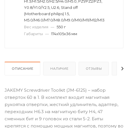
H1.3/H1.5/H2.0/H2.5/H4.0/H5.0, PZ1/PZ2/PZ3,
Y0.8/Y1.0/Y2.5, U2.6, Stand off
(Motherboard philips) 1.5,
M5.0/M6.0/M7.0/M8.0/M9.0/M10/M11/M12/M13
Вес изделия
—
550 г
Габариты
—
174х105х36 мм
ОПИСАНИЕ
НАЛИЧИЕ
ОТЗЫВЫ
КАК
JAKEMY Screwdriver Toolkit (JM-6125) – набор
отверток 60 в 1. В комплект входит магнитная
рукоятка отвертки, жесткий удлинитель, адаптер,
переходник H6.3 на магнитную биту H4, 47
сменных бит и 9 головок из стали S-2. Биты
крепятся с помощью мощных магнитов, поэтому во