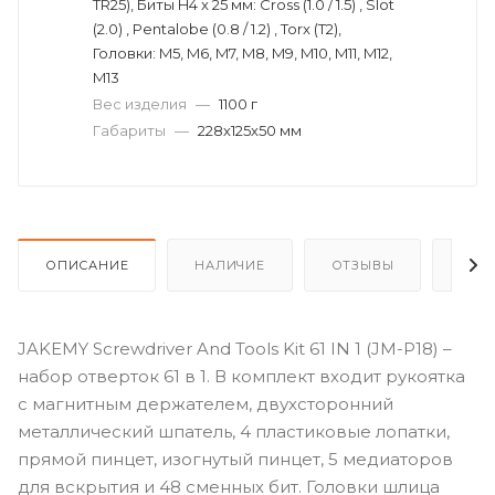
TR25), Биты H4 x 25 мм: Cross (1.0 / 1.5) , Slot
(2.0) , Pentalobe (0.8 / 1.2) , Torx (T2),
Головки: M5, M6, M7, M8, M9, M10, M11, M12,
M13
Вес изделия
—
1100 г
Габариты
—
228х125х50 мм
ОПИСАНИЕ
НАЛИЧИЕ
ОТЗЫВЫ
КАК
JAKEMY Screwdriver And Tools Kit 61 IN 1 (JM-P18) –
набор отверток 61 в 1. В комплект входит рукоятка
с магнитным держателем, двухсторонний
металлический шпатель, 4 пластиковые лопатки,
прямой пинцет, изогнутый пинцет, 5 медиаторов
для вскрытия и 48 сменных бит. Головки шлица