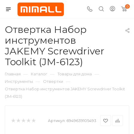
0
Отвертка Набор
инструментов
JAKEMY Screwdriver
Toolkit (JM-6123)
—
—
—
Главная
Каталог
Товары для дома
—
—
Инструменты
Отвертки
Отвертка Набор инструментов JAKEMY Screwdriver Toolkit
(JM-6123)
Артикул:
6949639105493