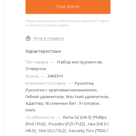
ПОД ЗАКАЗ
Наши менеджеры обязательно свяжутся с вами
и уточнят условия заказа
Хочу в подарок
Характеристики
Тип товара
—
Набор инструментов,
Отвертка
Бренд
—
JAKEMY
Комплект поставки
—
Рукоятка,
Рукоятка с храповым механизмом,
Гибкий удлинитель, Жесткий удлинитель,
Адаптер, 16 сменных бит , 9 головок,
Кейс
Особенности
—
Биты S2 (H6.3): Phillips
(PH1 / PH2) , Pozidriv (PZ1 / PZ2) , Hex (H5.0 /
H6.0) , Slot (SL1 / SL2) , Security Torx (TR20 /