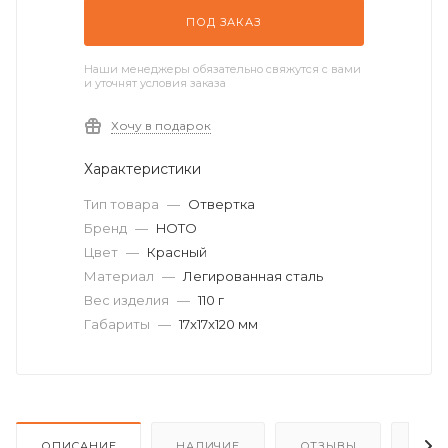
ПОД ЗАКАЗ
Наши менеджеры обязательно свяжутся с вами
и уточнят условия заказа
Хочу в подарок
Характеристики
Тип товара
—
Отвертка
Бренд
—
HOTO
Цвет
—
Красный
Материал
—
Легированная сталь
Вес изделия
—
110 г
Габариты
—
17x17x120 мм
ОПИСАНИЕ
НАЛИЧИЕ
ОТЗЫВЫ
КАК