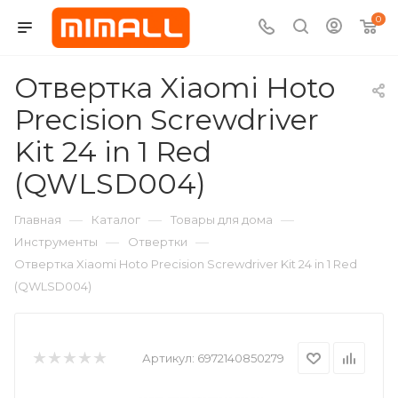
0
Отвертка Xiaomi Hoto
Precision Screwdriver
Kit 24 in 1 Red
(QWLSD004)
—
—
—
Главная
Каталог
Товары для дома
—
—
Инструменты
Отвертки
Отвертка Xiaomi Hoto Precision Screwdriver Kit 24 in 1 Red
(QWLSD004)
Артикул:
6972140850279