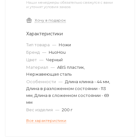
Наши менеджеры обязательно свяжутся с вами
и уточнят условия заказа
Хочу в подарок
Характеристики
Тип товара
—
Ножи
Бренд
—
HuoHou
Цвет
—
Черный
Материал
—
ABS пластик,
Нержавеющая сталь
Особенности
—
Длина клинка - 44 мм,
Длина в разложенном состоянии - 113
мм, Длина в сложенном состоянии - 69
мм
Вес изделия
—
200 г
Все характеристики