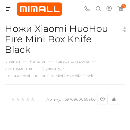
0
Ножи Xiaomi HuoHou
Fire Mini Box Knife
Black
—
—
—
Главная
Каталог
Товары для дома
—
—
Инструменты
Мультитулы
Ножи Xiaomi HuoHou Fire Mini Box Knife Black
Артикул:
6970960060366