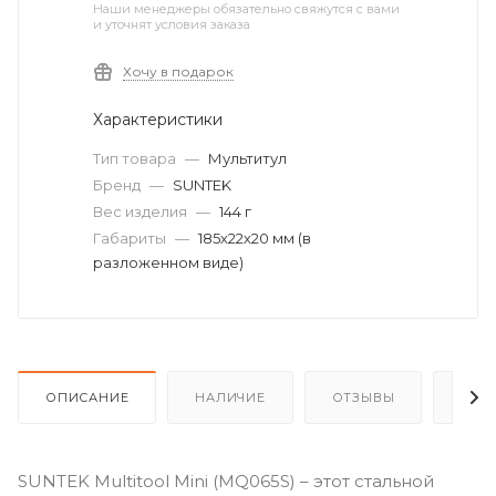
Наши менеджеры обязательно свяжутся с вами
и уточнят условия заказа
Хочу в подарок
Характеристики
Тип товара
—
Мультитул
Бренд
—
SUNTEK
Вес изделия
—
144 г
Габариты
—
185х22х20 мм (в
разложенном виде)
ОПИСАНИЕ
НАЛИЧИЕ
ОТЗЫВЫ
КАК
SUNTEK Multitool Mini (MQ065S) – этот стальной