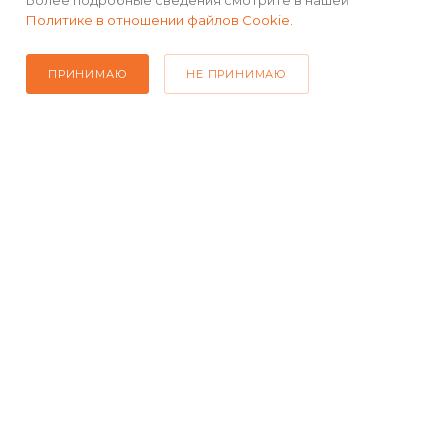
Более подробные сведения смотрите в нашей
Политике в отношении файлов Cookie
.
ПОДПИСАТЬСЯ НА РАССЫЛКУ
ПРИНИМАЮ
НЕ ПРИНИМАЮ
+7(499) 490-48-04
sales@mimall.ru
ТЦ «Савеловский», мобильный
ряд, павильон Л153 ул. Сущевский
Вал, д. 5, стр. 12
2026 © Интернет-магазин MiMall® • Не является публичной