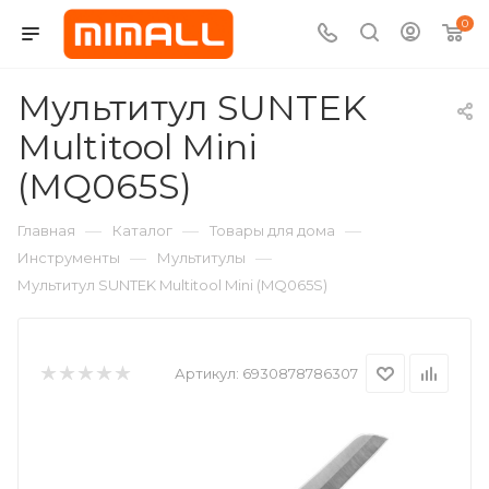
0
Мультитул SUNTEK
Multitool Mini
(MQ065S)
—
—
—
Главная
Каталог
Товары для дома
—
—
Инструменты
Мультитулы
Мультитул SUNTEK Multitool Mini (MQ065S)
Артикул:
6930878786307