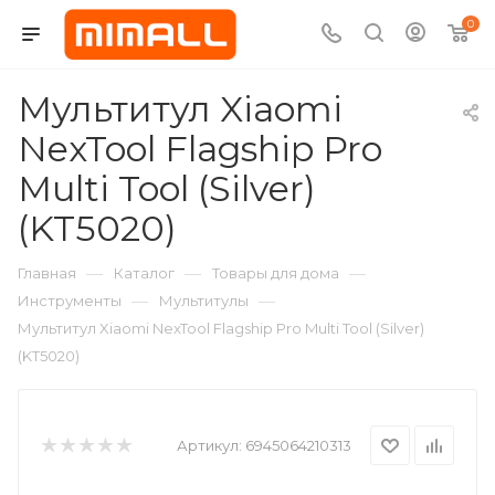
0
Мультитул Xiaomi
NexTool Flagship Pro
Multi Tool (Silver)
(KT5020)
—
—
—
Главная
Каталог
Товары для дома
—
—
Инструменты
Мультитулы
Мультитул Xiaomi NexTool Flagship Pro Multi Tool (Silver)
(KT5020)
Артикул:
6945064210313