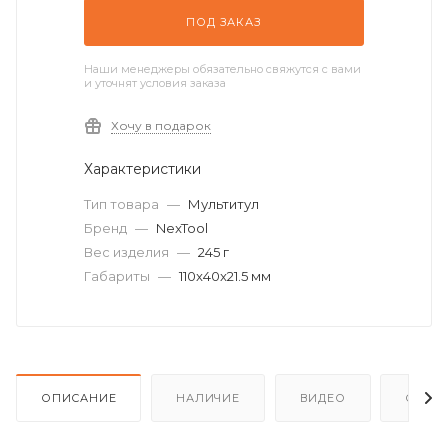
ПОД ЗАКАЗ
Наши менеджеры обязательно свяжутся с вами
и уточнят условия заказа
Хочу в подарок
Характеристики
Тип товара
—
Мультитул
Бренд
—
NexTool
Вес изделия
—
245 г
Габариты
—
110x40x21.5 мм
ОПИСАНИЕ
НАЛИЧИЕ
ВИДЕО
ОТЗЫ