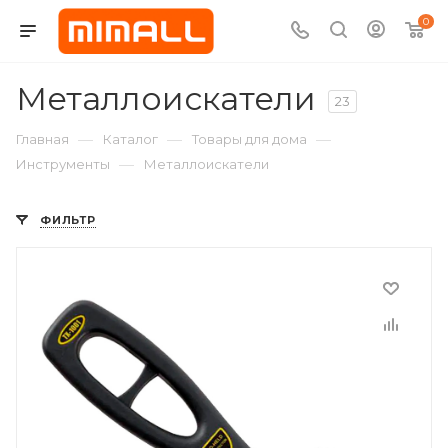
0
Металлоискатели
23
—
—
—
Главная
Каталог
Товары для дома
—
Инструменты
Металлоискатели
ФИЛЬТР