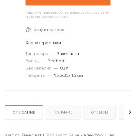
Наши менеджеры обязательно свяжутся с вами
и уточнят условия заказа
Хочу в подарок
Характеристики
Тип товара
—
Зажигалка
Бренд
—
Beebest
Вес изделия
—
83 г
Габариты
—
75.5x35x11.5 мм
ОПИСАНИЕ
НАЛИЧИЕ
ОТЗЫВЫ
КАК
Xiaomi Beebest L200 Light Blue - электронная