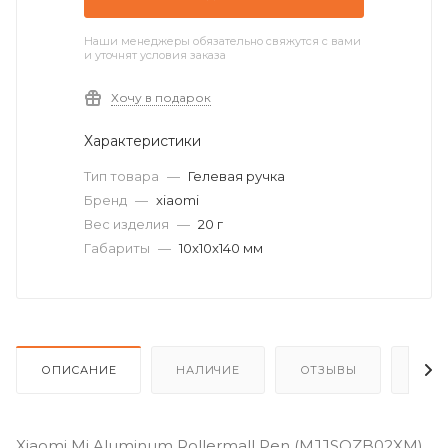
Наши менеджеры обязательно свяжутся с вами
и уточнят условия заказа
Хочу в подарок
Характеристики
Тип товара
—
Гелевая ручка
Бренд
—
xiaomi
Вес изделия
—
20 г
Габариты
—
10x10x140 мм
ОПИСАНИЕ
НАЛИЧИЕ
ОТЗЫВЫ
КАК
Xiaomi Mi Aluminum Rollermall Pen (MJJSQZB02XM)