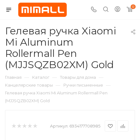
0
Гелевая ручка Xiaomi
Mi Aluminum
Rollermall Pen
(MJJSQZB02XM) Gold
—
—
—
Главная
Каталог
Товары для дома
—
—
Канцелярские товары
Ручки письменные
Гелевая ручка Xiaomi Mi Aluminum Rollermall Pen
(MJJSQZB02XM) Gold
Артикул:
6934177708985