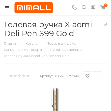
0
Гелевая ручка Xiaomi
Deli Pen S99 Gold
—
—
—
Главная
Каталог
Товары для дома
—
—
Канцелярские товары
Ручки письменные
Гелевая ручка Xiaomi Deli Pen S99 Gold
Артикул:
6935205397416