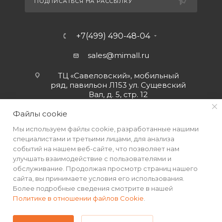
ПОДПИСАТЬСЯ НА РАССЫЛКУ
+7(499) 490-48-04
sales@mimall.ru
ТЦ «Савеловский», мобильный
ряд, павильон Л153 ул. Сущевский
Вал, д. 5, стр. 12
Файлы cookie
Мы используем файлы cookie, разработанные нашими
специалистами и третьими лицами, для анализа
событий на нашем веб-сайте, что позволяет нам
улучшать взаимодействие с пользователями и
обслуживание. Продолжая просмотр страниц нашего
сайта, вы принимаете условия его использования.
Более подробные сведения смотрите в нашей
Политике в отношении файлов Cookie
.
2026 © Интернет-магазин MiMall® • Не является публичной
офертой • 2026 г.