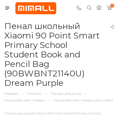
0
Пенал школьный
Xiaomi 90 Point Smart
Primary School
Student Book and
Pencil Bag
(90BWBNT21140U)
Dream Purple
—
—
—
Главная
Каталог
Товары для дома
—
Канцелярские товары
Канцелярские товары для учебы
—
Пенал школьный Xiaomi 90 Point Smart Primary School