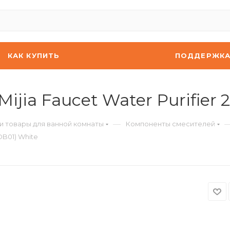
КАК КУПИТЬ
ПОДДЕРЖК
jia Faucet Water Purifier
—
и товары для ванной комнаты
Компоненты смесителей
DB01) White