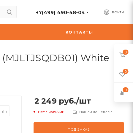
+7(499) 490-48-04
ВОЙТИ
А
КОНТАКТЫ
0
 2 (MJLTJSQDB01) White
—
0
0
2 249
руб.
/шт
Нет в наличии
Нашли дешевле?
ПОД ЗАКАЗ