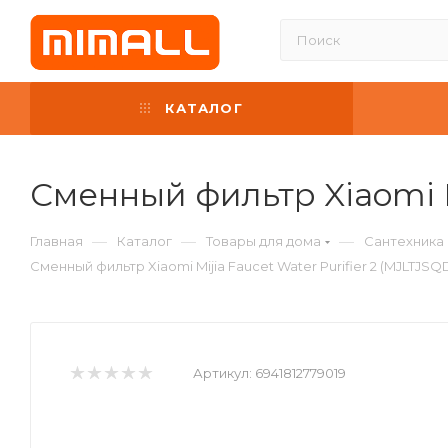
КАТАЛОГ
Сменный фильтр Xiaomi Mi
—
—
—
Главная
Каталог
Товары для дома
Сантехника 
Сменный фильтр Xiaomi Mijia Faucet Water Purifier 2 (MJLTJSQ
Артикул:
6941812779019