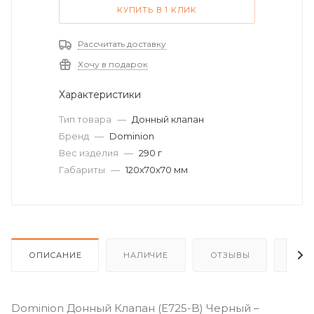
КУПИТЬ В 1 КЛИК
Рассчитать доставку
Хочу в подарок
Характеристики
Тип товара
—
Донный клапан
Бренд
—
Dominion
Вес изделия
—
290 г
Габариты
—
120х70х70 мм
ОПИСАНИЕ
НАЛИЧИЕ
ОТЗЫВЫ
КАК
Dominion Донный Клапан (E725-B) Черный –