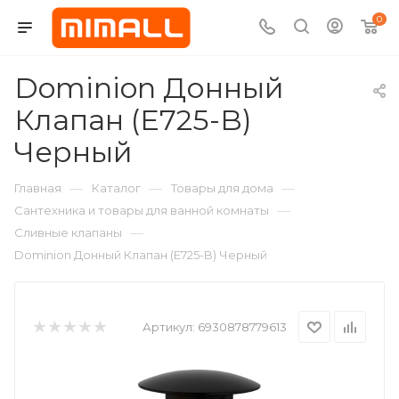
0
Dominion Донный
Клапан (E725-B)
Черный
—
—
—
Главная
Каталог
Товары для дома
—
Сантехника и товары для ванной комнаты
—
Сливные клапаны
Dominion Донный Клапан (E725-B) Черный
Артикул:
6930878779613