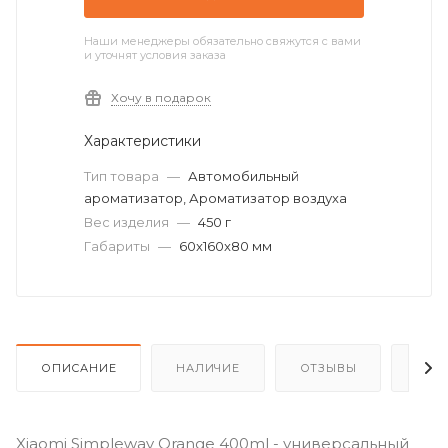
Наши менеджеры обязательно свяжутся с вами
и уточнят условия заказа
Хочу в подарок
Характеристики
Тип товара
—
Автомобильный
ароматизатор, Ароматизатор воздуха
Вес изделия
—
450 г
Габариты
—
60x160x80 мм
ОПИСАНИЕ
НАЛИЧИЕ
ОТЗЫВЫ
КАК
Xiaomi Simpleway Orange 400ml - универсальный