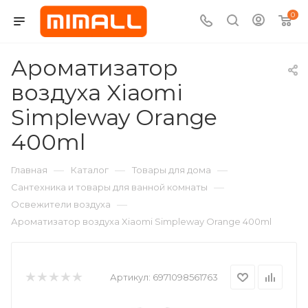
0
Ароматизатор
воздуха Xiaomi
Simpleway Orange
400ml
—
—
—
Главная
Каталог
Товары для дома
—
Сантехника и товары для ванной комнаты
—
Освежители воздуха
Ароматизатор воздуха Xiaomi Simpleway Orange 400ml
Артикул:
6971098561763