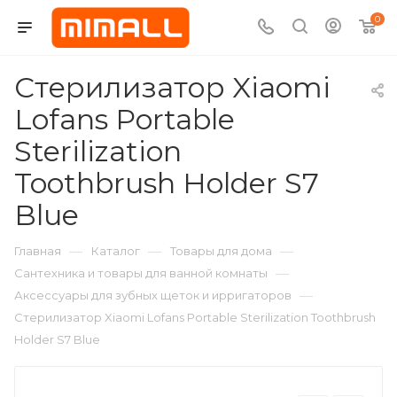
0
Стерилизатор Xiaomi
Lofans Portable
Sterilization
Toothbrush Holder S7
Blue
—
—
—
Главная
Каталог
Товары для дома
—
Сантехника и товары для ванной комнаты
—
Аксессуары для зубных щеток и ирригаторов
Стерилизатор Xiaomi Lofans Portable Sterilization Toothbrush
Holder S7 Blue