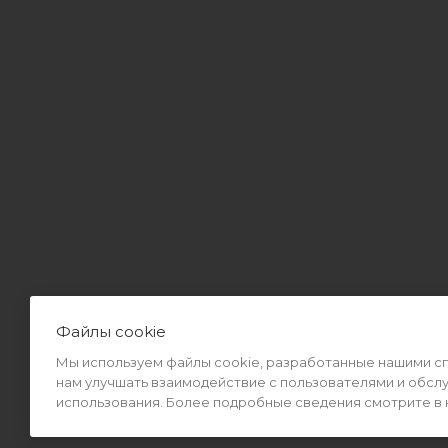
Файлы cookie
Мы используем файлы cookie, разработанные нашими спе
2026 © Интернет-магазин MiMall® • Не является публичной оф
нам улучшать взаимодействие с пользователями и обсл
использования. Более подробные сведения смотрите в