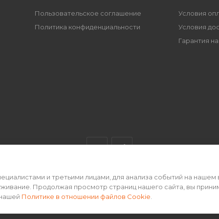
Пользовательское соглашение
Условия оп
Политика конфиденциальности
Условия до
Гарантия на
циалистами и третьими лицами, для анализа событий на нашем 
ертой • 2026 г.
уживание. Продолжая просмотр страниц нашего сайта, вы прини
 нашей
Политике в отношении файлов Cookie
.