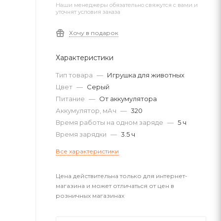
Наши менеджеры обязательно свяжутся с вами и
уточнят условия заказа
Хочу в подарок
Характеристики
Тип товара
—
Игрушка для животных
Цвет
—
Серый
Питание
—
От аккумулятора
Аккумулятор, мАч
—
320
Время работы на одном заряде
—
5 ч
Время зарядки
—
3.5 ч
Все характеристики
Цена действительна только для интернет-
магазина и может отличаться от цен в
розничных магазинах