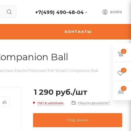
+7(499) 490-48-04
ВОЙТИ
А
КОНТАКТЫ
0
ompanion Ball
отных Xiaomi Petoneer Pet Smart Companion Ball
0
0
1 290
руб.
/шт
Нет в наличии
Нашли дешевле?
ПОД ЗАКАЗ