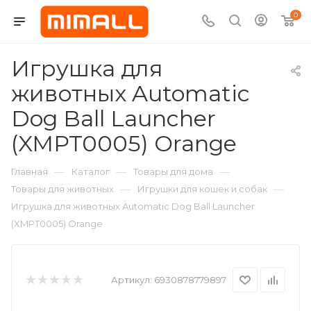
0
Игрушка для
животных Automatic
Dog Ball Launcher
(XMPT0005) Orange
—
—
—
Главная
Каталог
Товары для дома
—
—
Товары для животных
Игрушки для кошек и собак
Игрушка для животных Automatic Dog Ball Launcher
(XMPT0005) Orange
Артикул:
6930878779897