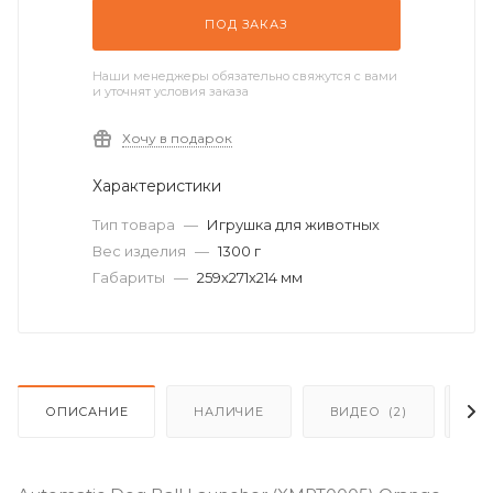
ПОД ЗАКАЗ
Наши менеджеры обязательно свяжутся с вами
и уточнят условия заказа
Хочу в подарок
Характеристики
Тип товара
—
Игрушка для животных
Вес изделия
—
1300 г
Габариты
—
259х271х214 мм
ОПИСАНИЕ
НАЛИЧИЕ
ВИДЕО
(2)
О