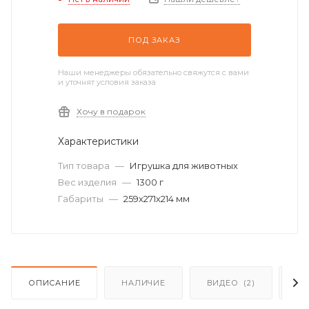
ПОД ЗАКАЗ
Наши менеджеры обязательно свяжутся с вами
и уточнят условия заказа
Хочу в подарок
Характеристики
Тип товара
—
Игрушка для животных
Вес изделия
—
1300 г
Габариты
—
259х271х214 мм
ОПИСАНИЕ
НАЛИЧИЕ
ВИДЕО
(2)
О