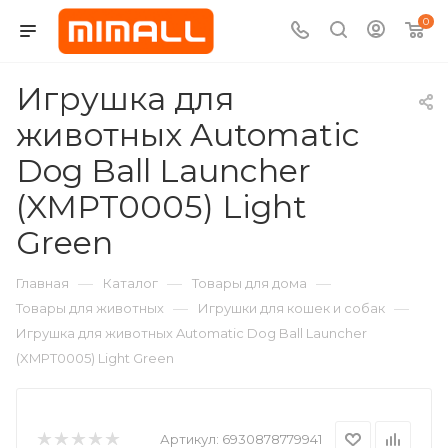
0
Игрушка для
животных Automatic
Dog Ball Launcher
(XMPT0005) Light
Green
—
—
—
Главная
Каталог
Товары для дома
—
—
Товары для животных
Игрушки для кошек и собак
Игрушка для животных Automatic Dog Ball Launcher
(XMPT0005) Light Green
Артикул:
6930878779941