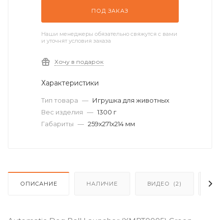
ПОД ЗАКАЗ
Наши менеджеры обязательно свяжутся с вами
и уточнят условия заказа
Хочу в подарок
Характеристики
Тип товара
—
Игрушка для животных
Вес изделия
—
1300 г
Габариты
—
259х271х214 мм
ОПИСАНИЕ
НАЛИЧИЕ
ВИДЕО
(2)
О