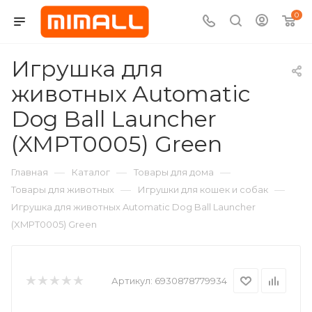
0
Игрушка для
животных Automatic
Dog Ball Launcher
(XMPT0005) Green
—
—
—
Главная
Каталог
Товары для дома
—
—
Товары для животных
Игрушки для кошек и собак
Игрушка для животных Automatic Dog Ball Launcher
(XMPT0005) Green
Артикул:
6930878779934