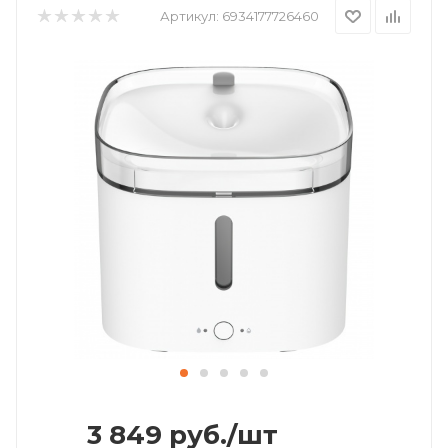
Артикул:
6934177726460
3 849
руб.
/шт