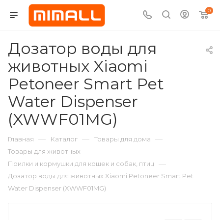
0
Дозатор воды для
животных Xiaomi
Petoneer Smart Pet
Water Dispenser
(XWWF01MG)
—
—
—
Главная
Каталог
Товары для дома
—
Товары для животных
—
Поилки и кормушки для кошек и собак, птиц
Дозатор воды для животных Xiaomi Petoneer Smart Pet
Water Dispenser (XWWF01MG)