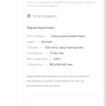
Наши менеджеры обязательно свяжутся с вами и
уточнят условия заказа
Хочу в подарок
Характеристики
Тип товара
—
Миска для животных
Цвет
—
Белый
Объем
—
450 мл (с круглым дном)
Материал
—
Пластик
Вес изделия
—
465 г
Габариты
—
180x180x60 мм
Цена действительна только для интернет-
магазина и может отличаться от цен в
розничных магазинах