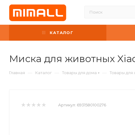
КАТАЛОГ
Миска для животных Xiao
—
—
—
Главная
Каталог
Товары для дома
Товары для
Артикул:
6931580100276