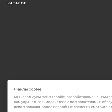
КАТАЛОГ
Файлы cookie
Мы используем файлы cookie, разработанные нашими спе
2026 © Интернет-магазин MiMall® • Не является публичной оф
нам улучшать взаимодействие с пользователями и обсл
использования. Более подробные сведения смотрите в