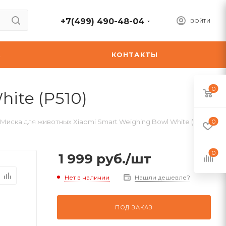
+7(499) 490-48-04
ВОЙТИ
А
КОНТАКТЫ
0
ite (P510)
Миска для животных Xiaomi Smart Weighing Bowl White (P510)
0
0
1 999
руб.
/шт
Нет в наличии
Нашли дешевле?
ПОД ЗАКАЗ