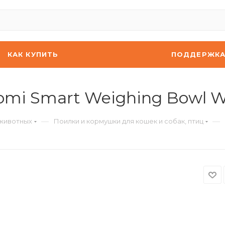
КАК КУПИТЬ
ПОДДЕРЖК
mi Smart Weighing Bowl Wh
—
—
 животных
Поилки и кормушки для кошек и собак, птиц