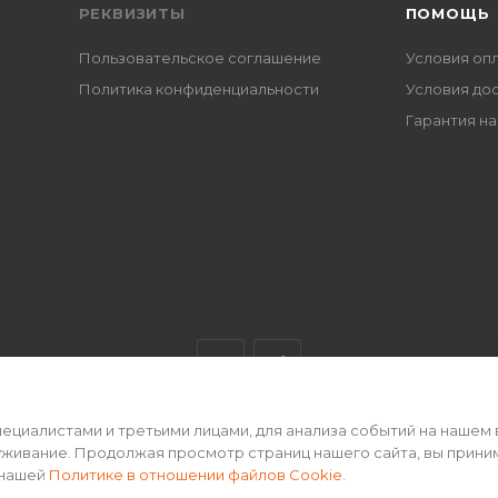
РЕКВИЗИТЫ
ПОМОЩЬ
Пользовательское соглашение
Условия оп
Политика конфиденциальности
Условия до
Гарантия на
циалистами и третьими лицами, для анализа событий на нашем 
ертой • 2026 г.
уживание. Продолжая просмотр страниц нашего сайта, вы прини
 нашей
Политике в отношении файлов Cookie
.