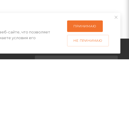
ПРИНИМАЮ
веб-сайте, что позволяет
маете условия его
НЕ ПРИНИМАЮ
ПОДПИСАТЬСЯ НА РАССЫЛКУ
латы
ставки
+7(499) 490-48-04
 товар
sales@mimall.ru
ТЦ «Савеловский», мобильный
ряд, павильон Л153 ул.
Сущевский Вал, д. 5, стр. 12