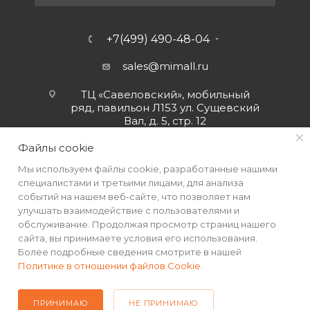
+7(499) 490-48-04
sales@mimall.ru
ТЦ «Савеловский», мобильный
ряд, павильон Л153 ул. Сущевский
Вал, д. 5, стр. 12
Файлы cookie
Мы используем файлы cookie, разработанные нашими
специалистами и третьими лицами, для анализа
событий на нашем веб-сайте, что позволяет нам
улучшать взаимодействие с пользователями и
обслуживание. Продолжая просмотр страниц нашего
сайта, вы принимаете условия его использования.
Более подробные сведения смотрите в нашей
Политике в отношении файлов Cookie
.
2026 © Интернет-магазин MiMall® • Не является публичной
офертой • 2026 г.
ПРИНИМАЮ
НЕ ПРИНИМАЮ