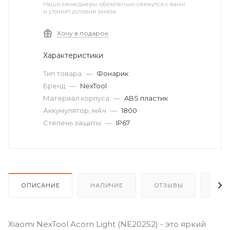
Наши менеджеры обязательно свяжутся с вами
и уточнят условия заказа
Хочу в подарок
Характеристики
Тип товара
—
Фонарик
Бренд
—
NexTool
Материал корпуса
—
ABS пластик
Аккумулятор, мАч
—
1800
Степень защиты
—
IP67
ОПИСАНИЕ
НАЛИЧИЕ
ОТЗЫВЫ
КАК
Xiaomi NexTool Acorn Light (NE20252) - это яркий