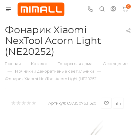
0
Фонарик Xiaomi
NexTool Acorn Light
(NE20252)
—
—
—
Главная
Каталог
Товары для дома
Освещение
—
—
Ночники и декоративные светильники
Фонарик Xiaomi NexTool Acorn Light (NE20252)
Артикул:
6973907631520