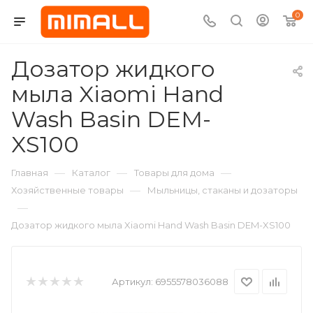
0
Дозатор жидкого
мыла Xiaomi Hand
Wash Basin DEM-
XS100
—
—
—
Главная
Каталог
Товары для дома
—
Хозяйственные товары
Мыльницы, стаканы и дозаторы
—
Дозатор жидкого мыла Xiaomi Hand Wash Basin DEM-XS100
Артикул:
6955578036088