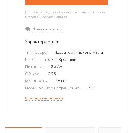
Наши менеджеры обязательно свяжутся с вами
и уточнят условия заказа
Хочу в подарок
Характеристики
Тип товара
—
Дозатор жидкого мыла
Цвет
—
Белый, Красный
Питание
—
2 x AA
Объем
—
0.25 л
Мощность
—
2.5 Вт
Номинальное напряжение
—
3 В
Все характеристики