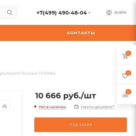
+7(499) 490-48-04
ВОЙТИ
А
КОНТАКТЫ
0
ра Xiaomi Townew T3 White
0
0
10 666
руб.
/шт
Нет в наличии
Нашли дешевле?
ПОД ЗАКАЗ