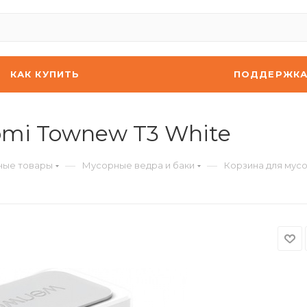
КАК КУПИТЬ
ПОДДЕРЖК
omi Townew T3 White
—
—
ные товары
Мусорные ведра и баки
Корзина для мусо