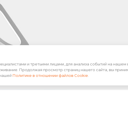
циалистами и третьими лицами, для анализа событий на нашем 
уживание. Продолжая просмотр страниц нашего сайта, вы прини
 нашей
Политике в отношении файлов Cookie
.
.3 секунды
еляет движение вокруг себя и автоматически открыв
крытия крышки составляет 35 см, а время отклика сис