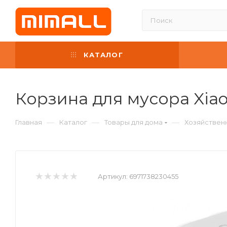
КАТАЛОГ
Корзина для мусора Xia
—
—
—
Главная
Каталог
Товары для дома
Хозяйствен
Артикул:
6971738230455