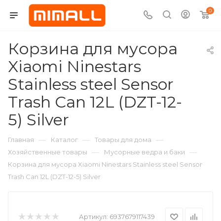
0
Корзина для мусора
Xiaomi Ninestars
Stainless steel Sensor
Trash Can 12L (DZT-12-
5) Silver
—
—
—
Главная
Каталог
Товары для дома
—
—
Хозяйственные товары
Мусорные ведра и баки
Корзина для мусора Xiaomi Ninestars Stainless steel Sensor
Trash Can 12L (DZT-12-5) Silver
Артикул:
6937679117439