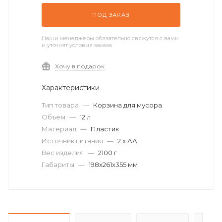
ПОД ЗАКАЗ
Наши менеджеры обязательно свяжутся с вами
и уточнят условия заказа
Хочу в подарок
Характеристики
Тип товара
—
Корзина для мусора
Объем
—
12 л
Материал
—
Пластик
Источник питания
—
2 x АА
Вес изделия
—
2100 г
Габариты
—
198x261x355 мм