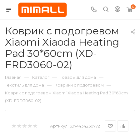
0
Коврик с подогревом
Xiaomi Xiaoda Heating
Pad 30*60cm (XD-
FRD3060-02)
—
—
—
Главная
Каталог
Товары для дома
—
—
Текстиль для дома
Коврики с подогревом
Коврик с подогревом Xiaomi Xiaoda Heating Pad 30*60cm
(XD-FRD3060-02)
Артикул:
6974434250772