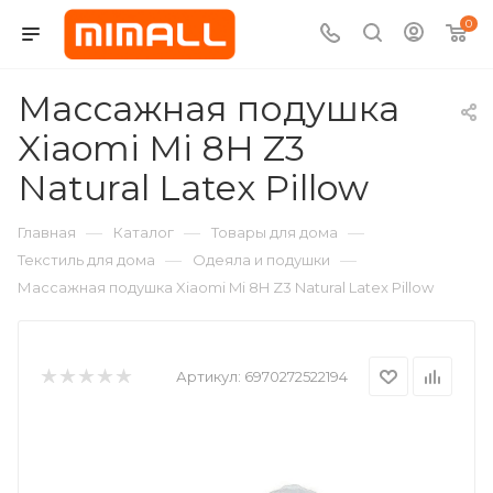
0
Массажная подушка
Xiaomi Mi 8H Z3
Natural Latex Pillow
—
—
—
Главная
Каталог
Товары для дома
—
—
Текстиль для дома
Одеяла и подушки
Массажная подушка Xiaomi Mi 8H Z3 Natural Latex Pillow
Артикул:
6970272522194