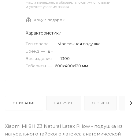
Наши менеджеры обязательно свяжутся с вами
и уточнят условия заказа
Хочу в подарок
Характеристики
Тип товара
—
Массажная подушка
Бренд
—
8H
Вес изделия
—
1300 г
Габариты
—
600x400x120 мм
ОПИСАНИЕ
НАЛИЧИЕ
ОТЗЫВЫ
КАК
Xiaomi Mi 8H Z3 Natural Latex Pillow - подушка из
натурального тайского латекса анатомической