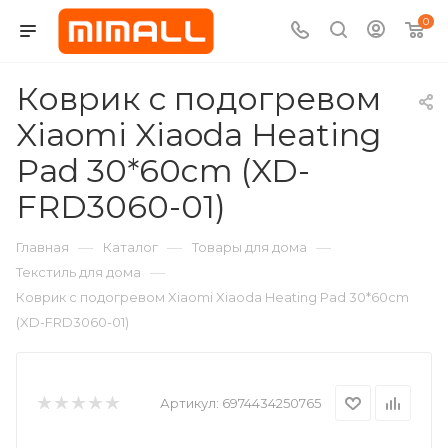
0
Коврик с подогревом
Xiaomi Xiaoda Heating
Pad 30*60cm (XD-
FRD3060-01)
—
—
—
Главная
Каталог
Товары для дома
—
Текстиль для дома
Коврик с подогревом Xiaomi Xiaoda Heating Pad 30*60cm
(XD-FRD3060-01)
Артикул:
6974434250765