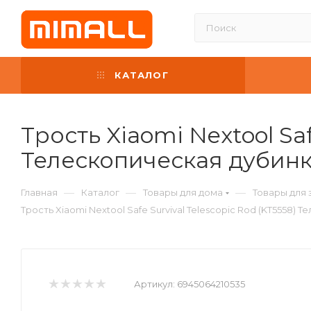
КАТАЛОГ
Трость Xiaomi Nextool Saf
Телескопическая дубин
—
—
—
Главная
Каталог
Товары для дома
Товары для 
Трость Xiaomi Nextool Safe Survival Telescopic Rod (KT5558) 
Артикул:
6945064210535