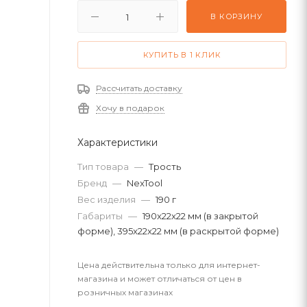
В КОРЗИНУ
КУПИТЬ В 1 КЛИК
Рассчитать доставку
Хочу в подарок
Характеристики
Тип товара
—
Трость
Бренд
—
NexTool
Вес изделия
—
190 г
Габариты
—
190x22x22 мм (в закрытой
форме), 395x22x22 мм (в раскрытой форме)
Цена действительна только для интернет-
магазина и может отличаться от цен в
розничных магазинах