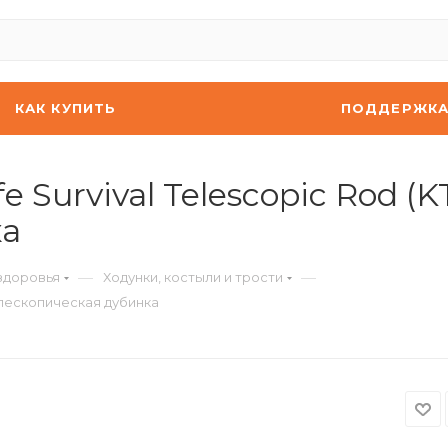
КАК КУПИТЬ
ПОДДЕРЖК
e Survival Telescopic Rod (
ка
—
—
здоровья
Ходунки, костыли и трости
Телескопическая дубинка