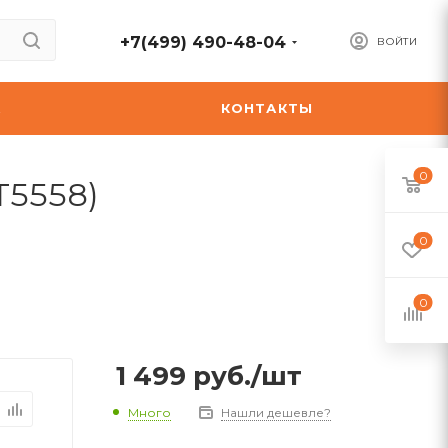
+7(499) 490-48-04
ВОЙТИ
А
КОНТАКТЫ
0
KT5558)
0
0
1 499
руб.
/шт
Много
Нашли дешевле?