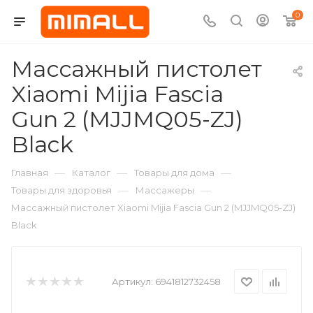
0
Массажный пистолет
Xiaomi Mijia Fascia
Gun 2 (MJJMQ05-ZJ)
Black
—
—
—
Главная
Каталог
Товары для дома
—
—
Товары для здоровья
Массажеры
Массажный пистолет Xiaomi Mijia Fascia Gun 2 (MJJMQ05-ZJ)
Black
Артикул:
6941812732458