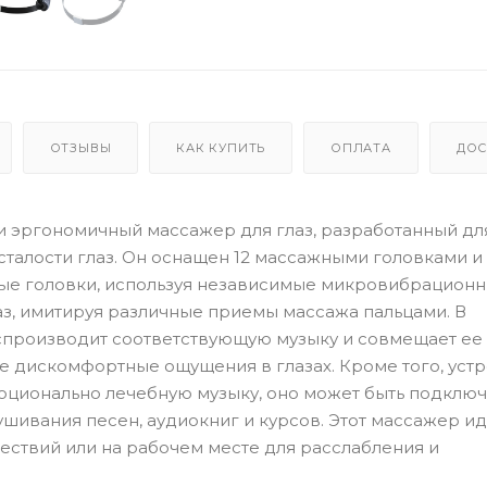
ОТЗЫВЫ
КАК КУПИТЬ
ОПЛАТА
ДОС
ый и эргономичный массажер для глаз, разработанный дл
сталости глаз. Он оснащен 12 массажными головками и
ые головки, используя независимые микровибрацион
аз, имитируя различные приемы массажа пальцами. В
спроизводит соответствующую музыку и совмещает ее 
е дискомфортные ощущения в глазах. Кроме того, уст
оционально лечебную музыку, оно может быть подклю
ушивания песен, аудиокниг и курсов. Этот массажер и
ествий или на рабочем месте для расслабления и