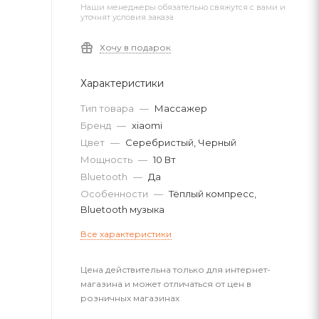
Наши менеджеры обязательно свяжутся с вами и
уточнят условия заказа
Хочу в подарок
Характеристики
Тип товара
—
Массажер
Бренд
—
xiaomi
Цвет
—
Серебристый, Черный
Мощность
—
10 Вт
Bluetooth
—
Да
Особенности
—
Тёплый компресс,
Bluetooth музыка
Все характеристики
Цена действительна только для интернет-
магазина и может отличаться от цен в
розничных магазинах