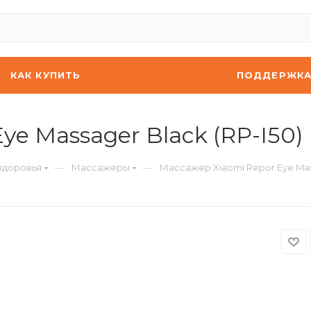
КАК КУПИТЬ
ПОДДЕРЖК
ye Massager Black (RP-I50)
—
—
здоровья
Массажеры
Массажер Xiaomi Repor Eye Mass