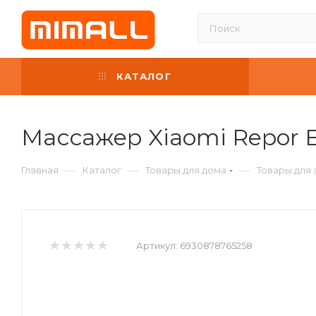
КАТАЛОГ
Массажер Xiaomi Repor E
—
—
—
Главная
Каталог
Товары для дома
Товары для 
Артикул:
6930878765258