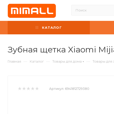
КАТАЛОГ
Зубная щетка Xiaomi Miji
—
—
—
Главная
Каталог
Товары для дома
Товары для 
Артикул:
6941812729380