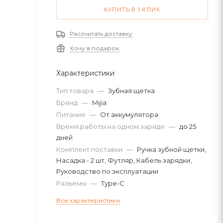
КУПИТЬ В 1 КЛИК
Рассчитать доставку
Хочу в подарок
Характеристики
Тип товара
—
Зубная щетка
Бренд
—
Mijia
Питание
—
От аккумулятора
Время работы на одном заряде
—
до 25
дней
Комплект поставки
—
Ручка зубной щетки,
Насадка - 2 шт, Футляр, Кабель зарядки,
Руководство по эксплуатации
Разъемы
—
Type-C
Все характеристики