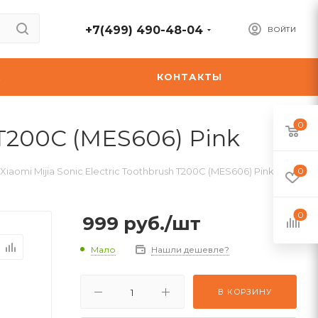
+7(499) 490-48-04
ВОЙТИ
А
КОНТАКТЫ
0
 T200C (MES606) Pink
iaomi Mijia Sonic Electric Toothbrush T200C (MES606) Pink
0
0
999
руб.
/шт
Мало
Нашли дешевле?
В КОРЗИНУ