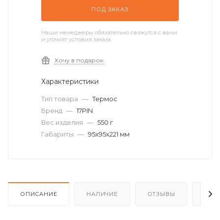
ПОД ЗАКАЗ
Наши менеджеры обязательно свяжутся с вами
и уточнят условия заказа
Хочу в подарок
Характеристики
Тип товара
—
Термос
Бренд
—
17PIN
Вес изделия
—
550 г
Габариты
—
95x95x221 мм
ОПИСАНИЕ
НАЛИЧИЕ
ОТЗЫВЫ
КАК