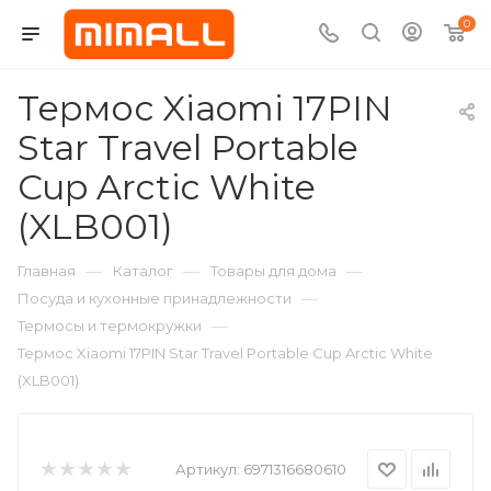
0
Термос Xiaomi 17PIN
Star Travel Portable
Cup Arctic White
(XLB001)
—
—
—
Главная
Каталог
Товары для дома
—
Посуда и кухонные принадлежности
—
Термосы и термокружки
Термос Xiaomi 17PIN Star Travel Portable Cup Arctic White
(XLB001)
Артикул:
6971316680610