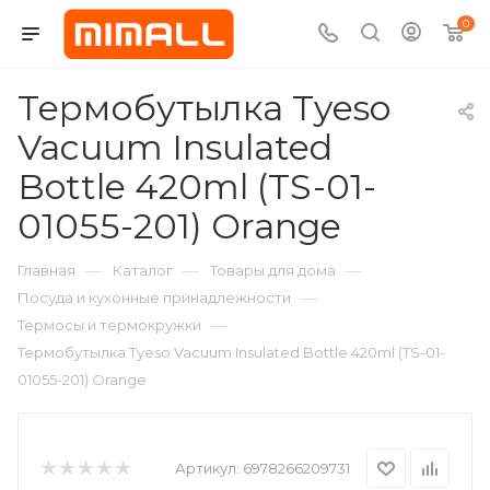
0
Термобутылка Tyeso
Vacuum Insulated
Bottle 420ml (TS-01-
01055-201) Orange
—
—
—
Главная
Каталог
Товары для дома
—
Посуда и кухонные принадлежности
—
Термосы и термокружки
Термобутылка Tyeso Vacuum Insulated Bottle 420ml (TS-01-
01055-201) Orange
Артикул:
6978266209731