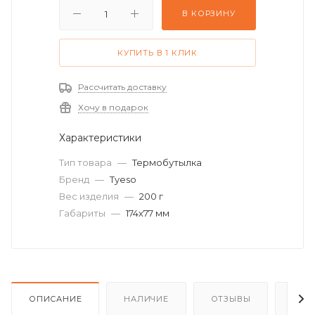
В КОРЗИНУ
КУПИТЬ В 1 КЛИК
Рассчитать доставку
Хочу в подарок
Характеристики
Тип товара
—
Термобутылка
Бренд
—
Tyeso
Вес изделия
—
200 г
Габариты
—
174х77 мм
ОПИСАНИЕ
НАЛИЧИЕ
ОТЗЫВЫ
КАК