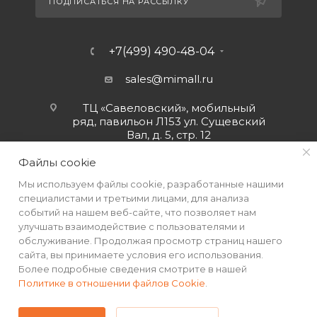
ПОДПИСАТЬСЯ НА РАССЫЛКУ
+7(499) 490-48-04
sales@mimall.ru
ТЦ «Савеловский», мобильный
ряд, павильон Л153 ул. Сущевский
Вал, д. 5, стр. 12
Файлы cookie
Мы используем файлы cookie, разработанные нашими
специалистами и третьими лицами, для анализа
событий на нашем веб-сайте, что позволяет нам
улучшать взаимодействие с пользователями и
обслуживание. Продолжая просмотр страниц нашего
сайта, вы принимаете условия его использования.
Более подробные сведения смотрите в нашей
Политике в отношении файлов Cookie
.
2026 © Интернет-магазин MiMall® • Не является публичной
офертой • 2026 г.