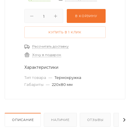
В КОРЗИНУ
КУПИТЬ В 1 КЛИК
Рассчитать доставку
Хочу в подарок
Характеристики
Тип товара
—
Термокружка
Габариты
—
220х80 мм
ОПИСАНИЕ
НАЛИЧИЕ
ОТЗЫВЫ
КАК