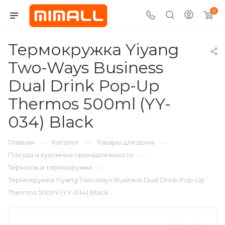
0
Термокружка Yiyang
Two-Ways Business
Dual Drink Pop-Up
Thermos 500ml (YY-
034) Black
—
—
—
Главная
Каталог
Товары для дома
—
Посуда и кухонные принадлежности
—
Термосы и термокружки
Термокружка Yiyang Two-Ways Business Dual Drink Pop-Up
Thermos 500ml (YY-034) Black