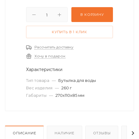
В КОРЗИНУ
КУПИТЬ В 1 КЛИК
Рассчитать доставку
Хочу в подарок
Характеристики
Тип товара
—
Бутылка для воды
Вес изделия
—
260 г
Габариты
—
270х110х85 мм
ОПИСАНИЕ
НАЛИЧИЕ
ОТЗЫВЫ
КАК