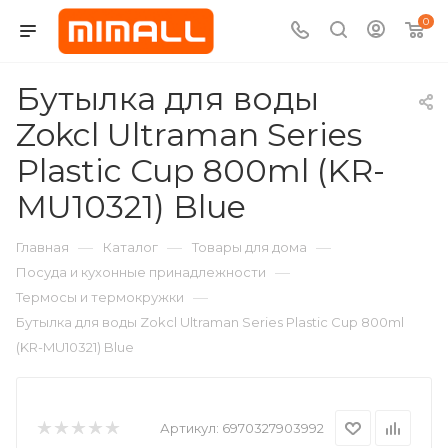
0
Бутылка для воды
Zokcl Ultraman Series
Plastic Cup 800ml (KR-
MU10321) Blue
—
—
—
Главная
Каталог
Товары для дома
—
Посуда и кухонные принадлежности
—
Термосы и термокружки
Бутылка для воды Zokcl Ultraman Series Plastic Cup 800ml
(KR-MU10321) Blue
Артикул:
6970327903992