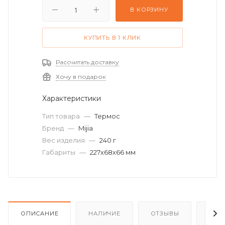
В КОРЗИНУ
КУПИТЬ В 1 КЛИК
Рассчитать доставку
Хочу в подарок
Характеристики
Тип товара
—
Термос
Бренд
—
Mijia
Вес изделия
—
240 г
Габариты
—
227х68х66 мм
ОПИСАНИЕ
НАЛИЧИЕ
ОТЗЫВЫ
КАК