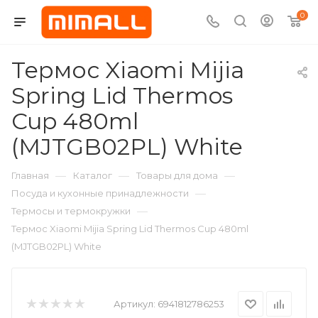
0
Термос Xiaomi Mijia
Spring Lid Thermos
Cup 480ml
(MJTGB02PL) White
—
—
—
Главная
Каталог
Товары для дома
—
Посуда и кухонные принадлежности
—
Термосы и термокружки
Термос Xiaomi Mijia Spring Lid Thermos Cup 480ml
(MJTGB02PL) White
Артикул:
6941812786253