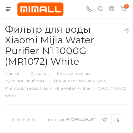
0
Фильтр для воды
Xiaomi Mijia Water
Purifier N1 1000G
(MR1072) White
—
—
—
Главная
Каталог
Бытовая техника
—
—
Кухонные приборы
Прочая техника для кухни
Фильтр для воды Xiaomi Mijia Water Purifier N1 1000G (MR1072)
White
Артикул:
6932554426453