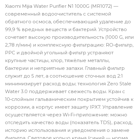
Xiaomi Mijia Water Purifier N1 1000G (MR1072) —
современный водоочиститель с системой
обратного осмоса, обеспечивающий удаление до
99,9 % вредных веществ и бактерий. Устройство
сочетает высокую производительность (1000 G, или
2,78 л/мин) и комплексную фильтрацию: RO‑фильтр,
PPC и двойной угольный фильтр устраняют
крупные частицы, хлор, тяжёлые металлы,
бактерии и неприятные запахи. Главный фильтр
служит до 5 лет, а соотношение сточных вод 2:1
минимизирует расход воды; технология Zero Stale
Water 3.0 поддерживает свежесть воды. Кран с
10‑слойным гальваническим покрытием устойчив к
коррозии, а корпус имеет защиту IPX7. Управление
осуществляется через Wi‑Fi‑приложение: можно
отследить качество воды (показатель TDS), расход,
историю использования и уведомления о замене
фильтра. Световое кольцо крана (синий — норма,