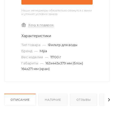
Наши менеджеры обязательно свяжутся с вами
и уточнят условия заказа
Хочу в подарок
Характеристики
Тип товара
—
Фильтр для воды
Бренд
—
Mijia
Вес изделия
—
11700 г
Габариты
—
163x445x379 мм (блок)
164x271 мм (кран)
ОПИСАНИЕ
НАЛИЧИЕ
ОТЗЫВЫ
КАК