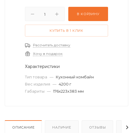
В КОРЗИНУ
КУПИТЬ В 1 КЛИК
Рассчитать доставку
Хочу в подарок
Характеристики
Тип товара
—
Кухонный комбайн
Вес изделия
—
4200 г
Габариты
—
176х223х383 мм
ОПИСАНИЕ
НАЛИЧИЕ
ОТЗЫВЫ
КАК