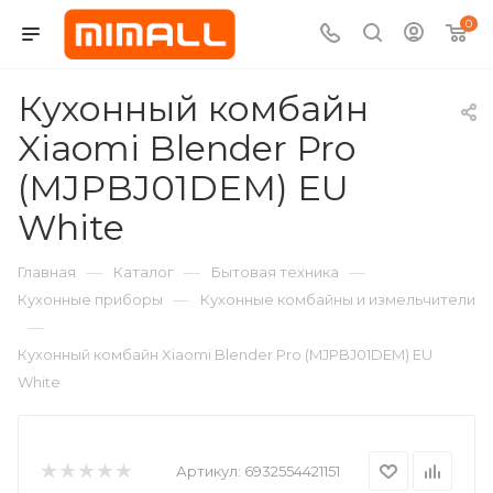
0
Кухонный комбайн
Xiaomi Blender Pro
(MJPBJ01DEM) EU
White
—
—
—
Главная
Каталог
Бытовая техника
—
Кухонные приборы
Кухонные комбайны и измельчители
—
Кухонный комбайн Xiaomi Blender Pro (MJPBJ01DEM) EU
White
Артикул:
6932554421151