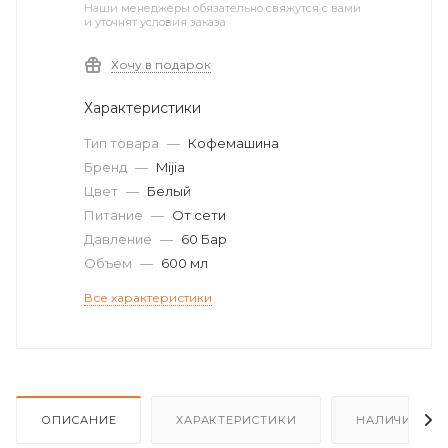
Наши менеджеры обязательно свяжутся с вами
и уточнят условия заказа
Хочу в подарок
Характеристики
Тип товара
—
Кофемашина
Бренд
—
Mijia
Цвет
—
Белый
Питание
—
От сети
Давление
—
60 Бар
Объем
—
600 мл
Все характеристики
ОПИСАНИЕ
ХАРАКТЕРИСТИКИ
НАЛИЧИЕ