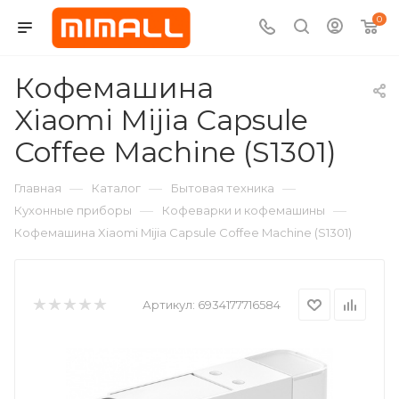
0
Кофемашина
Xiaomi Mijia Capsule
Coffee Machine (S1301)
—
—
—
Главная
Каталог
Бытовая техника
—
—
Кухонные приборы
Кофеварки и кофемашины
Кофемашина Xiaomi Mijia Capsule Coffee Machine (S1301)
Артикул:
6934177716584