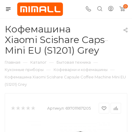
0
Кофемашина
Xiaomi Scishare Capsule C
Mini EU (S1201) Grey
—
—
—
Главная
Каталог
Бытовая техника
—
—
Кухонные приборы
Кофеварки и кофемашины
Кофемашина Xiaomi Scishare Capsule Coffee Machine Mini EU
(S1201) Grey
Артикул:
6970111671205