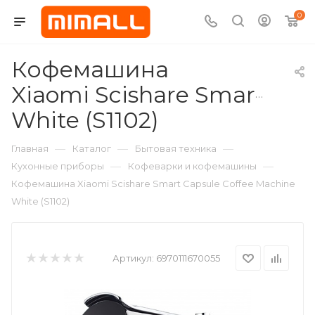
0
Кофемашина
Xiaomi Scishare Smart Cap
White (S1102)
—
—
—
Главная
Каталог
Бытовая техника
—
—
Кухонные приборы
Кофеварки и кофемашины
Кофемашина Xiaomi Scishare Smart Capsule Coffee Machine
White (S1102)
Артикул:
6970111670055