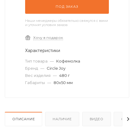
ПОД ЗАКАЗ
Наши менеджеры обязательно свяжутся с вами
и уточнят условия заказа
Хочу в подарок
Характеристики
Тип товара
—
Кофемолка
Бренд
—
Circle Joy
Вес изделия
—
480 г
Габариты
—
80х50 мм
ОПИСАНИЕ
НАЛИЧИЕ
ВИДЕО
ОТЗЫ