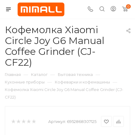
0
Кофемолка Xiaomi
Circle Joy G6 Manual
Coffee Grinder (CJ-
CF22)
—
—
—
Главная
Каталог
Бытовая техника
—
—
Кухонные приборы
Кофеварки и кофемашины
Кофемолка Xiaomi Circle Joy G6 Manual Coffee Grinder (CJ-
CF22)
Артикул:
6952868307125