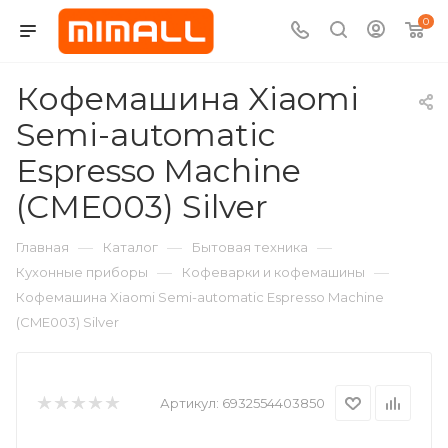
0
Кофемашина Xiaomi
Semi-automatic
Espresso Machine
(CME003) Silver
—
—
—
Главная
Каталог
Бытовая техника
—
—
Кухонные приборы
Кофеварки и кофемашины
Кофемашина Xiaomi Semi-automatic Espresso Machine
(CME003) Silver
Артикул:
6932554403850